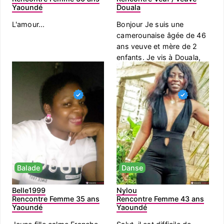
Yaoundé
Douala
L'amour...
Bonjour Je suis une
camerounaise âgée de 46
ans veuve et mère de 2
enfants. Je vis à Douala,
Je ...
Balade
Danse
Belle1999
Nylou
Rencontre Femme 35 ans
Rencontre Femme 43 ans
Yaoundé
Yaoundé