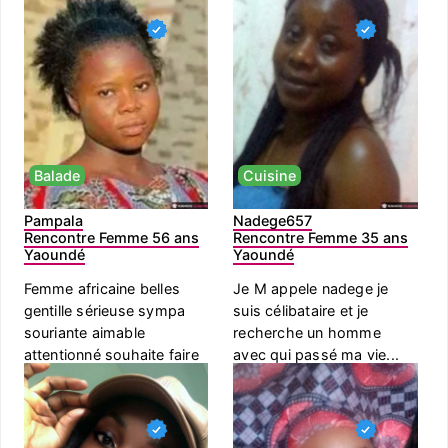
Balade
Cuisine
Pampala
Nadege657
Rencontre Femme 56 ans
Rencontre Femme 35 ans
Yaoundé
Yaoundé
Femme africaine belles
Je M appele nadege je
gentille sérieuse sympa
suis célibataire et je
souriante aimable
recherche un homme
attentionné souhaite faire
avec qui passé ma vie...
des re...