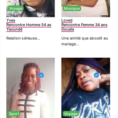
Voyage
Musique
Yves
Loved
Rencontre Homme 54 as
Rencontre Femme 34 ans
Yaoundé
Douala
Relation sérieuse...
Une amitié que aboutit au
mariage...
Sport
Voyage