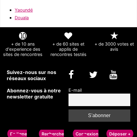
Yaoundé
Douala
➓
❤
★
+ de 10 ans
+ de 60 sites et
+ de 3000 votes et
d'experience des
applis de
avis
sites de rencontres
rencontres testés
Suivez-nous sur nos
réseaux sociaux
Abonnez-vous à notre
E-mail
newsletter gratuite
Copyright © 2011-2024 rencontrecelibataire-fr.com - Guide des sites de
rencontres
En ligne
Recherche
Connexion
Déposer +