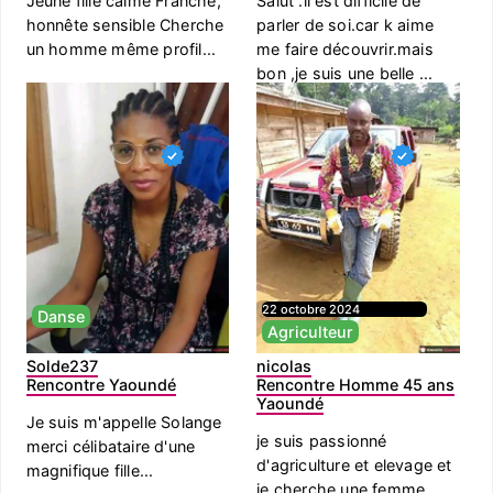
Jeune fille calme Franche,
Salut .il est difficile de
honnête sensible Cherche
parler de soi.car k aime
un homme même profil...
me faire découvrir.mais
bon ,je suis une belle ...
22 octobre 2024
Danse
Agriculteur
Solde237
nicolas
Rencontre Yaoundé
Rencontre Homme 45 ans
Yaoundé
Je suis m'appelle Solange
je suis passionné
merci célibataire d'une
d'agriculture et elevage et
magnifique fille...
je cherche une femme