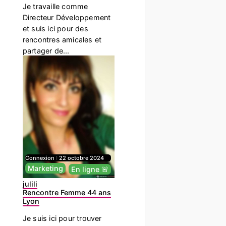
Je travaille comme
Directeur Développement
et suis ici pour des
rencontres amicales et
partager de...
Connexion :
22 octobre 2024
Marketing
En ligne 🚨
julili
Rencontre Femme 44 ans
Lyon
Je suis ici pour trouver