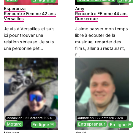
Esperanza
Amy
Rencontre Femme 42 ans
Rencontre FEmme 44 ans
Versailles
Dunkerque
Je vis à Versailles et suis
J'aime passer mon temps
ici pour trouver une
libre à écouter de la
relation sérieuse. Je suis
musique, regarder des
une personne pét...
films, aller au restaurant,
f...
Connexion :
22 octobre 2024
Connexion :
22 octobre 2024
Motard
Entrepreneur
En ligne 🚨
En ligne 🚨