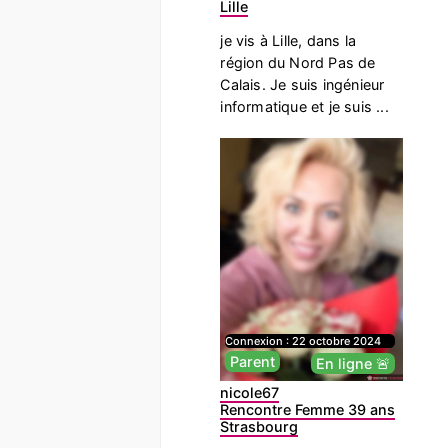
Lille
je vis à Lille, dans la
région du Nord Pas de
Calais. Je suis ingénieur
informatique et je suis ...
Connexion :
22 octobre 2024
Parent
En ligne 🚨
nicole67
Rencontre Femme 39 ans
Strasbourg