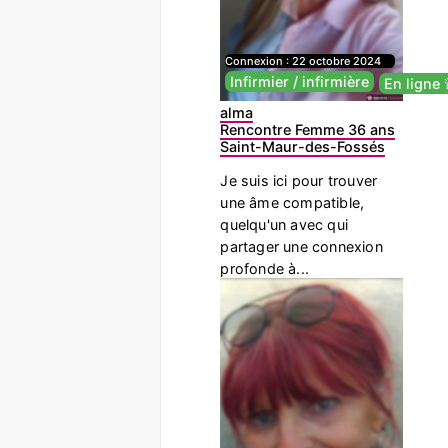
Connexion :
22 octobre 2024
Infirmier / infirmière
En ligne 
alma
Rencontre Femme 36 ans
Saint-Maur-des-Fossés
Je suis ici pour trouver
une âme compatible,
quelqu'un avec qui
partager une connexion
profonde à...