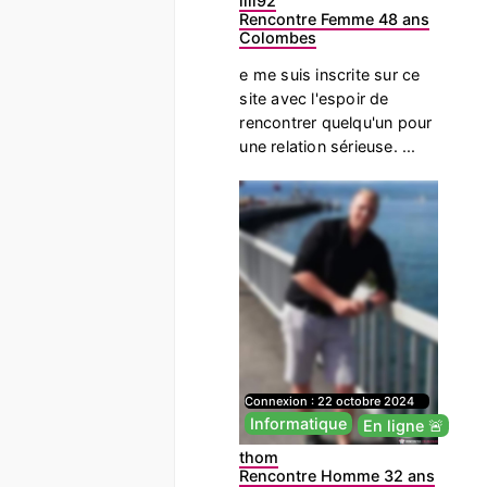
lili92
Rencontre Femme 48 ans
Colombes
e me suis inscrite sur ce
site avec l'espoir de
rencontrer quelqu'un pour
une relation sérieuse. ...
Connexion :
22 octobre 2024
Informatique
En ligne 🚨
thom
Rencontre Homme 32 ans