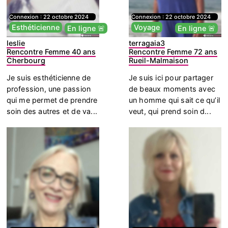
Connexion :
22 octobre 2024
Connexion :
22 octobre 2024
Esthéticienne
Voyage
En ligne 🚨
En ligne 🚨
leslie
terragaia3
Rencontre Femme 40 ans
Rencontre Femme 72 ans
Cherbourg
Rueil-Malmaison
Je suis esthéticienne de
Je suis ici pour partager
profession, une passion
de beaux moments avec
qui me permet de prendre
un homme qui sait ce qu’il
soin des autres et de va...
veut, qui prend soin d...