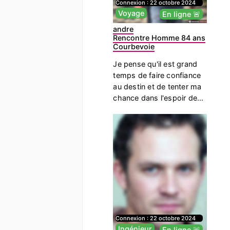
Connexion :
22 octobre 2024
Voyage
En ligne 🚨
andre
Rencontre Homme 84 ans
Courbevoie
Je pense qu'il est grand
temps de faire confiance
au destin et de tenter ma
chance dans l'espoir de...
Connexion :
22 octobre 2024
Ingénieur
En ligne 🚨