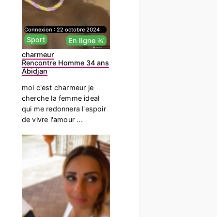
Connexion :
22 octobre 2024
Sport
En ligne 🚨
charmeur
Rencontre Homme 34 ans
Abidjan
moi c'est charmeur je
cherche la femme ideal
qui me redonnera l'espoir
de vivre l'amour ...