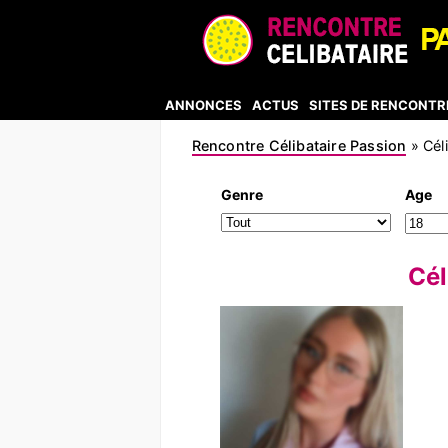
ANNONCES
ACTUS
SITES DE RENCONTR
Rencontre Célibataire Passion
»
Cél
Genre
Age
Cél