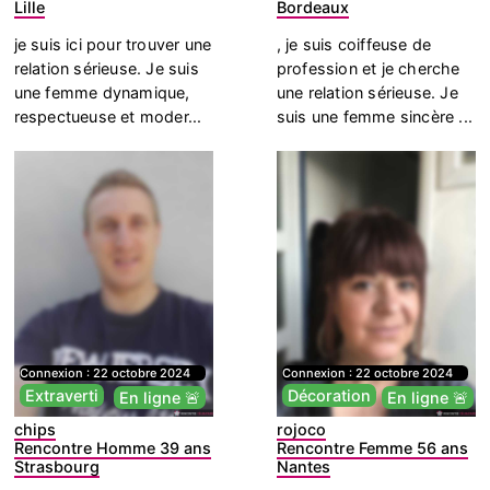
Lille
Bordeaux
je suis ici pour trouver une
, je suis coiffeuse de
relation sérieuse. Je suis
profession et je cherche
une femme dynamique,
une relation sérieuse. Je
respectueuse et moder...
suis une femme sincère ...
Connexion :
22 octobre 2024
Connexion :
22 octobre 2024
Extraverti
Décoration
En ligne 🚨
En ligne 🚨
chips
rojoco
Rencontre Homme 39 ans
Rencontre Femme 56 ans
Strasbourg
Nantes