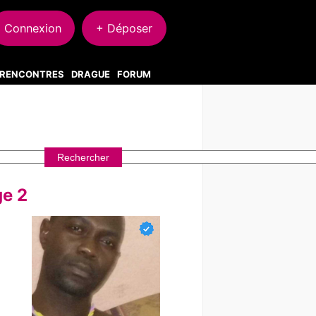
Connexion
+ Déposer
S RENCONTRES
DRAGUE
FORUM
ge 2