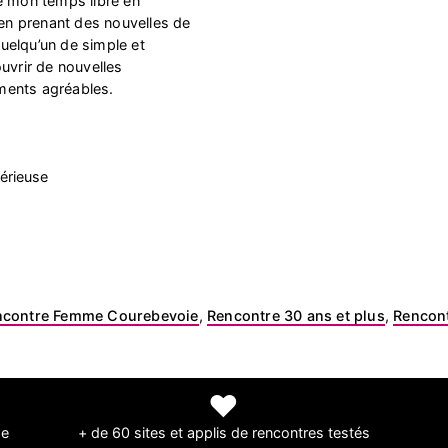
e mon temps libre en
 en prenant des nouvelles de
uelqu’un de simple et
uvrir de nouvelles
ments agréables.
érieuse
ncontre Femme Courebevoie
,
Rencontre 30 ans et plus
,
Rencont
❤
de
+ de 60 sites et applis de rencontres testés