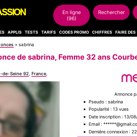
En ligne
Rechercher
(96)
ES
APPLIS
TESTS
TARIFS
CODES PROMO
CHIFFRES
FAIRE DE
nonces
»
sabrina
nce de sabrina, Femme 32 ans Courb
-de-Seine 92
,
France
,
Annonce p
Pseudo : sabrina
Popularité : 13 vues
Date inscription : 13/0
Email : ******@gmail.
Dernière connexion : 2