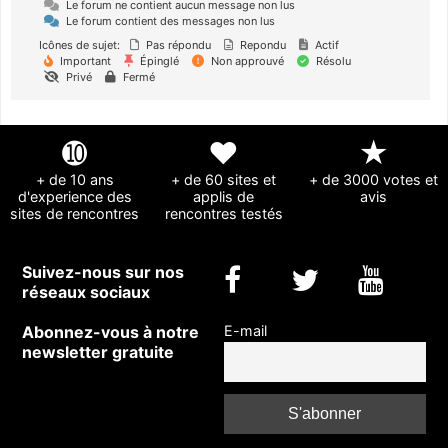
Le forum ne contient aucun message non lus
Le forum contient des messages non lus
Icônes de sujet:
Pas répondu
Repondu
Actif
Important
Épinglé
Non approuvé
Résolu
Privé
Fermé
➓
❤
★
+ de 10 ans
+ de 60 sites et
+ de 3000 votes et
d'experience des
applis de
avis
sites de rencontres
rencontres testés
Suivez-nous sur nos
réseaux sociaux
Abonnez-vous à notre
E-mail
newsletter gratuite