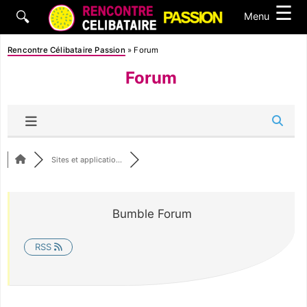
☰
🔍
Menu
Rencontre Célibataire Passion
»
Forum
Forum
Sites et applicatio...
Bumble Forum
RSS