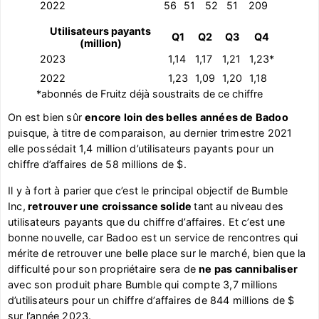
2022
56
51
52
51
209
Utilisateurs payants
Q1
Q2
Q3
Q4
(million)
2023
1,14
1,17
1,21
1,23*
2022
1,23
1,09
1,20
1,18
*abonnés de Fruitz déjà soustraits de ce chiffre
On est bien sûr
encore loin des belles années de Badoo
puisque, à titre de comparaison, au dernier trimestre 2021
elle possédait 1,4 million d’utilisateurs payants pour un
chiffre d’affaires de 58 millions de $.
Il y à fort à parier que c’est le principal objectif de Bumble
Inc,
retrouver une croissance solide
tant au niveau des
utilisateurs payants que du chiffre d’affaires. Et c’est une
bonne nouvelle, car Badoo est un service de rencontres qui
mérite de retrouver une belle place sur le marché, bien que la
difficulté pour son propriétaire sera de
ne pas cannibaliser
avec son produit phare Bumble qui compte 3,7 millions
d’utilisateurs pour un chiffre d’affaires de 844 millions de $
sur l’année 2023.