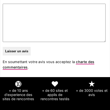
En soumettant votre avis vous acceptez la
charte des
commentaires
.
➓
❤
★
+ de 10 ans
+ de 60 sites et
+ de 3000 votes et
d'experience des
applis de
avis
sites de rencontres
rencontres testés