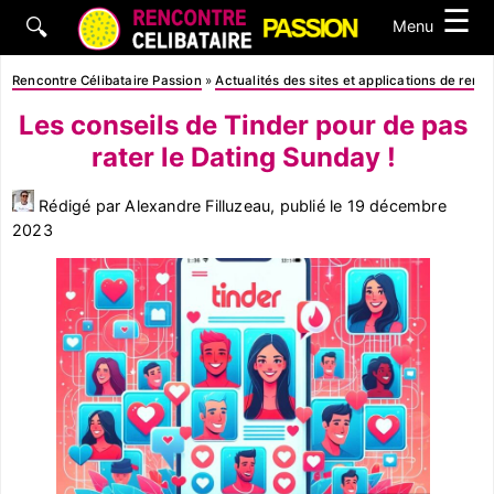
☰
🔍
Menu
Rencontre Célibataire Passion
»
Actualités des sites et applications de renc
Les conseils de Tinder pour de pas
rater le Dating Sunday !
Rédigé par Alexandre Filluzeau, publié le
19 décembre
2023