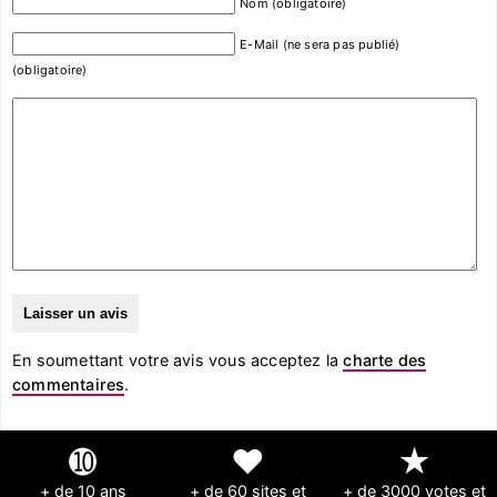
Nom (obligatoire)
E-Mail (ne sera pas publié)
(obligatoire)
En soumettant votre avis vous acceptez la
charte des
commentaires
.
➓
❤
★
+ de 10 ans
+ de 60 sites et
+ de 3000 votes et