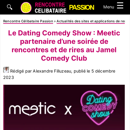
☰
🔍
Menu
Rencontre Célibataire Passion
»
Actualités des sites et applications de renc
Le Dating Comedy Show : Meetic
partenaire d’une soirée de
rencontres et de rires au Jamel
Comedy Club
Rédigé par Alexandre Filluzeau, publié le
5 décembre
2023