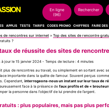
En ligne
Rechercher
(96)
ES
APPLIS
TESTS
TARIFS
CODES PROMO
CHIFFRES
FAIRE DE
es de rencontres sur internet
»
Top des sites de rencontre gratui
ratuits ?
 taux de réussite des sites de rencontre
s à jour le 15 janvier 2024 - Temps de lecture : 4 minutes
ait plus de rencontres au travail, ou simplement en sortant avec 
place importante dans la quête de l’amour. Souvent perçus comme un
es. Cependant,
interrogeons-nous un instant sur leur taux de ré
eureusement face à la présence de
faux profils et de « brouteur
per la personne dans l’objectif de lui prendre de l’argent.
ratuits : plus populaires, mais pas plus per