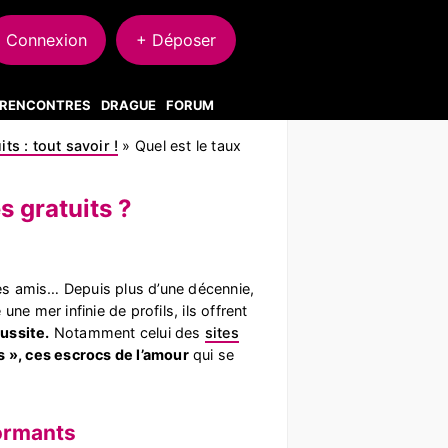
Connexion
+ Déposer
S RENCONTRES
DRAGUE
FORUM
ts : tout savoir !
»
Quel est le taux
s gratuits ?
ses amis… Depuis plus d’une décennie,
e mer infinie de profils, ils offrent
ussite.
Notamment celui des
sites
s », ces escrocs de l’amour
qui se
formants