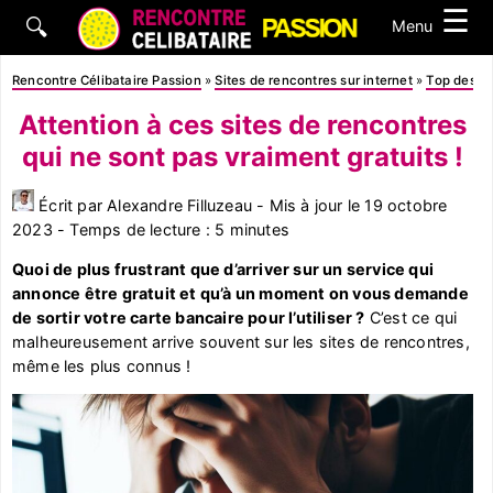
☰
🔍
Menu
Rencontre Célibataire Passion
»
Sites de rencontres sur internet
»
Top des sit
Attention à ces sites de rencontres
qui ne sont pas vraiment gratuits !
Écrit par Alexandre Filluzeau - Mis à jour le 19 octobre
2023 - Temps de lecture : 5 minutes
Quoi de plus frustrant que d’arriver sur un service qui
annonce être gratuit et qu’à un moment on vous demande
de sortir votre carte bancaire pour l’utiliser ?
C’est ce qui
malheureusement arrive souvent sur les sites de rencontres,
même les plus connus !