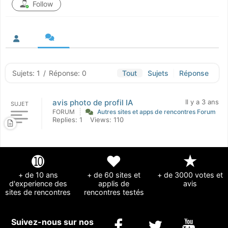
Follow
Sujets: 1
/
Réponse: 0
Tout
Sujets
Réponse
avis photo de profil IA
Il y a 3 ans
SUJET
FORUM
Autres sites et apps de rencontres Forum
Replies: 1
Views: 110
➓
❤
★
+ de 10 ans
+ de 60 sites et
+ de 3000 votes et
d'experience des
applis de
avis
sites de rencontres
rencontres testés
Suivez-nous sur nos