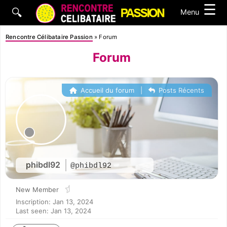
☰
🔍
Menu
Rencontre Célibataire Passion
»
Forum
Forum
Accueil du forum
|
Posts Récents
phibdl92
@phibdl92
New Member
Inscription: Jan 13, 2024
Last seen: Jan 13, 2024