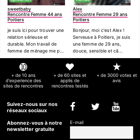
sweetbaby
Alex
Rencontre Femme 44 ans
Rencontre Femme 29 ans
Poitiers
Poitiers
je suis ici pour trouver une
Bonjour, moi c'est Alex !
relation sérieuse et
Serveuse à Poitiers, je suis
durable. Mon travail de
une femme de 29 ans,
femme de ménage me p...
douce, sensible et câ...
➓
❤
★
+ de 10 ans
+ de 60 sites et
+ de 3000 votes et
d'experience des
applis de
avis
sites de rencontres
rencontres testés
Suivez-nous sur nos
réseaux sociaux
Abonnez-vous à notre
E-mail
newsletter gratuite