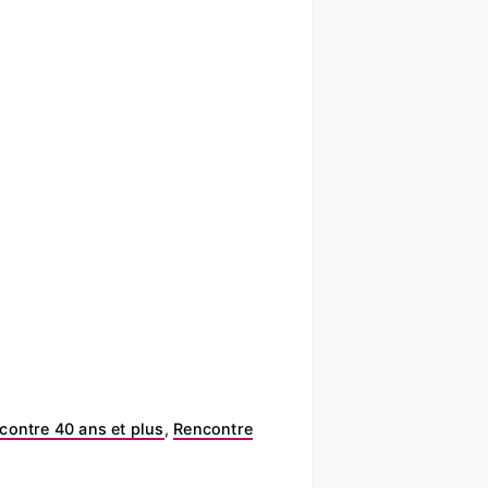
contre 40 ans et plus
,
Rencontre