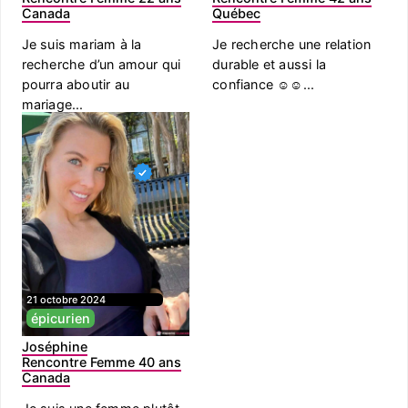
Canada
Québec
Je suis mariam à la
Je recherche une relation
recherche d’un amour qui
durable et aussi la
pourra aboutir au
confiance ☺☺...
mariage...
21 octobre 2024
épicurien
Joséphine
Rencontre Femme 40 ans
Canada