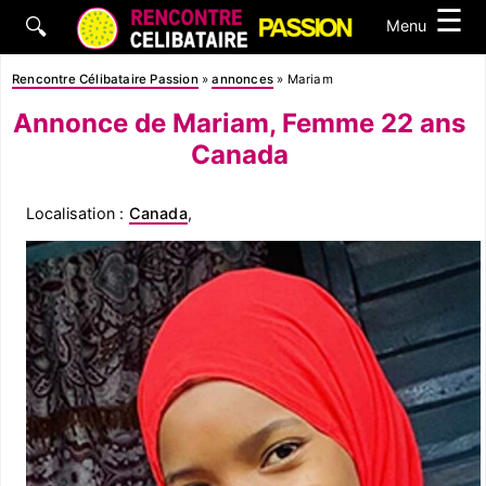
☰
🔍
Menu
Rencontre Célibataire Passion
»
annonces
»
Mariam
Annonce de Mariam, Femme 22 ans
Canada
Localisation :
Canada
,