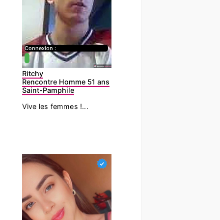
Connexion :
Ritchy
Rencontre Homme 51 ans
Saint-Pamphile
Vive les femmes !...