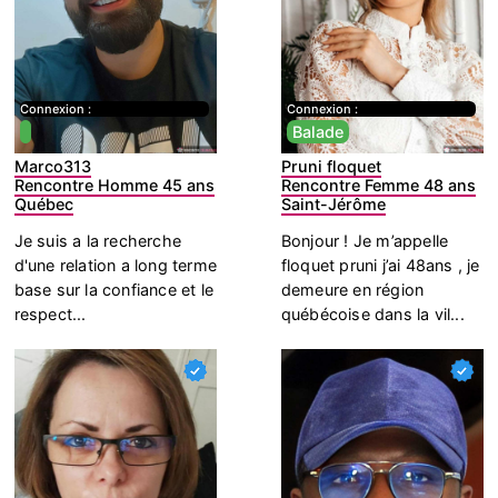
Connexion :
Connexion :
Balade
Marco313
Pruni floquet
Rencontre Homme 45 ans
Rencontre Femme 48 ans
Québec
Saint-Jérôme
Je suis a la recherche
Bonjour ! Je m’appelle
d'une relation a long terme
floquet pruni j’ai 48ans , je
base sur la confiance et le
demeure en région
respect...
québécoise dans la vil...