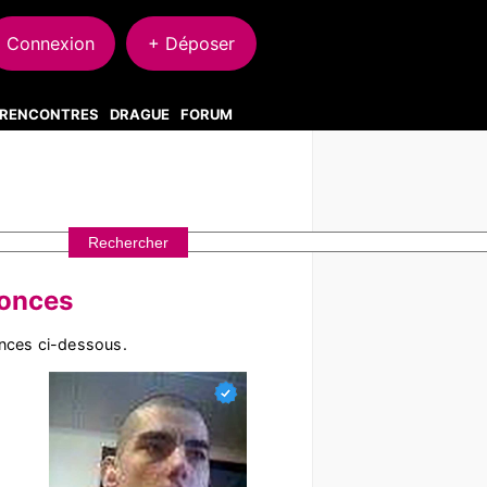
Connexion
+ Déposer
S RENCONTRES
DRAGUE
FORUM
nonces
onces ci-dessous.