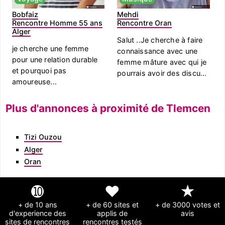
Bobfaiz
Mehdi
Rencontre Homme 55 ans
Rencontre Oran
Alger
Salut ..Je cherche à faire
je cherche une femme
connaissance avec une
pour une relation durable
femme mâture avec qui je
et pourquoi pas
pourrais avoir des discu...
amoureuse...
Plus d'annonces à proximité de Tlemcen
Tizi Ouzou
Alger
Oran
➓
❤
★
+ de 10 ans
+ de 60 sites et
+ de 3000 votes et
d'experience des
applis de
avis
sites de rencontres
rencontres testés