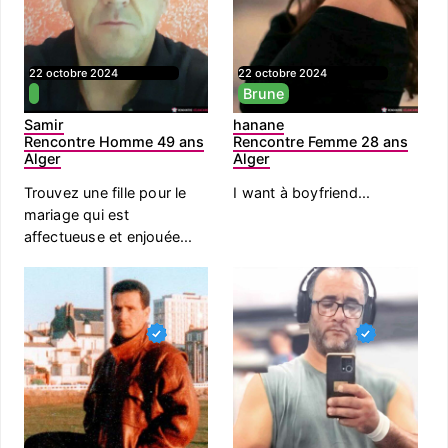
22 octobre 2024
22 octobre 2024
Brune
Samir
hanane
Rencontre Homme 49 ans
Rencontre Femme 28 ans
Alger
Alger
Trouvez une fille pour le
I want à boyfriend...
mariage qui est
affectueuse et enjouée...