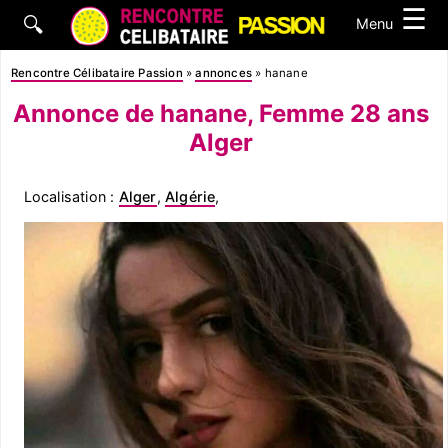
☰
🔍
Menu
Rencontre Célibataire Passion
»
annonces
»
hanane
Annonce de hanane, Femme 28 ans
Alger
Localisation :
Alger
,
Algérie
,