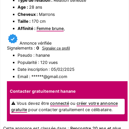
Type de relation :
Relation sérieuse
Age :
28 ans
Cheveux :
Marrons
Taille :
170 cm
Affinité :
Femme brune
,
Annonce vérifiée
Signalements :
0
Signaler ce profil
Pseudo : hanane
Popularité : 120 vues
Date inscription : 05/02/2025
Email : ******@gmail.com
Contacter gratuitement hanane
⚠ Vous devez être
connecté
ou
créer votre annonce
gratuite
pour contacter gratuitement ce célibataire.
Cette annonce est classée dans :
Rencontre 20 ans et plus
,