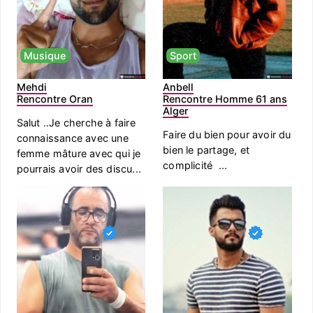
Musique
Sport
Mehdi
Anbell
Rencontre Oran
Rencontre Homme 61 ans
Alger
Salut ..Je cherche à faire
Faire du bien pour avoir du
connaissance avec une
bien le partage, et
femme mâture avec qui je
complicité ...
pourrais avoir des discu...