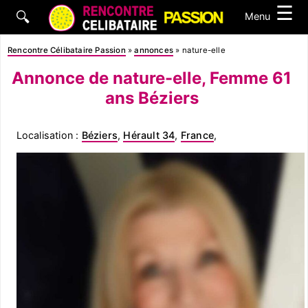
☰
🔍
Menu
Rencontre Célibataire Passion
»
annonces
»
nature-elle
Annonce de nature-elle, Femme 61
ans Béziers
Localisation :
Béziers
,
Hérault 34
,
France
,