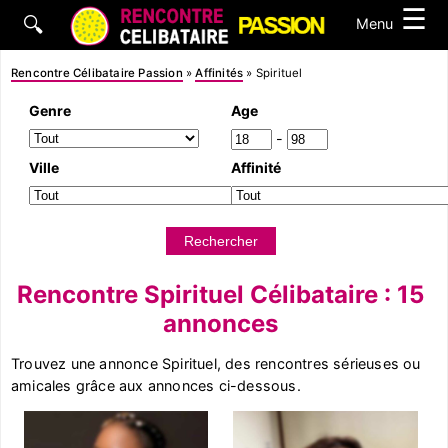
☰
🔍
Menu
Rencontre Célibataire Passion
»
Affinités
»
Spirituel
Genre
Age
-
Ville
Affinité
Rencontre Spirituel Célibataire : 15
annonces
Trouvez une annonce Spirituel, des rencontres sérieuses ou
amicales grâce aux annonces ci-dessous.