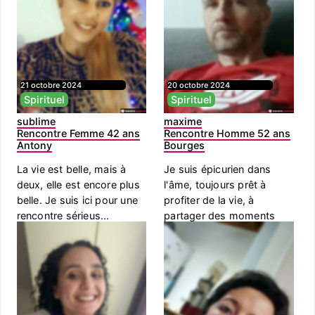
21 octobre 2024
20 octobre 2024
Spirituel
Spirituel
sublime
maxime
Rencontre Femme 42 ans
Rencontre Homme 52 ans
Antony
Bourges
La vie est belle, mais à
Je suis épicurien dans
deux, elle est encore plus
l'âme, toujours prêt à
belle. Je suis ici pour une
profiter de la vie, à
rencontre sérieus...
partager des moments
simpl...