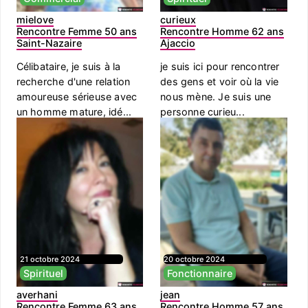
mielove
curieux
Rencontre Femme 50 ans
Rencontre Homme 62 ans
Saint-Nazaire
Ajaccio
Célibataire, je suis à la
je suis ici pour rencontrer
recherche d'une relation
des gens et voir où la vie
amoureuse sérieuse avec
nous mène. Je suis une
un homme mature, idé...
personne curieu...
21 octobre 2024
20 octobre 2024
Spirituel
Fonctionnaire
averhani
jean
Rencontre Femme 63 ans
Rencontre Homme 57 ans