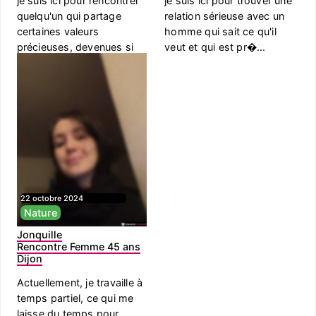
je suis ici pour rencontrer
je suis ici pour trouver une
quelqu'un qui partage
relation sérieuse avec un
certaines valeurs
homme qui sait ce qu'il
précieuses, devenues si
veut et qui est pr�...
rares ...
22 octobre 2024
Nature
Jonquille
Rencontre Femme 45 ans
Dijon
Actuellement, je travaille à
temps partiel, ce qui me
laisse du temps pour