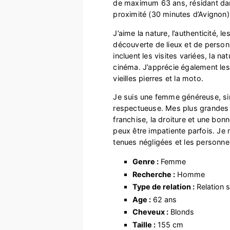
de maximum 63 ans, résidant dan
proximité (30 minutes d’Avignon)
J’aime la nature, l’authenticité, le
découverte de lieux et de pers
incluent les visites variées, la nat
cinéma. J’apprécie également les 
vieilles pierres et la moto.
Je suis une femme généreuse, sin
respectueuse. Mes plus grandes q
franchise, la droiture et une bon
peux être impatiente parfois. Je n
tenues négligées et les personn
Genre :
Femme
Recherche :
Homme
Type de relation :
Relation s
Age :
62 ans
Cheveux :
Blonds
Taille :
155 cm