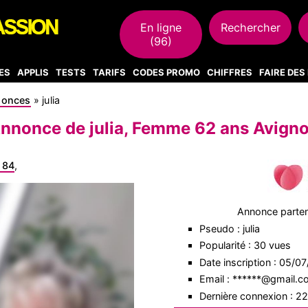
En ligne
Rechercher
(96)
ES
APPLIS
TESTS
TARIFS
CODES PROMO
CHIFFRES
FAIRE DE
nonces
»
julia
nnonce de julia, Femme 62 ans Avign
 84
,
Annonce parte
Pseudo : julia
Popularité : 30 vues
Date inscription : 05/0
Email : ******@gmail.
Dernière connexion : 2