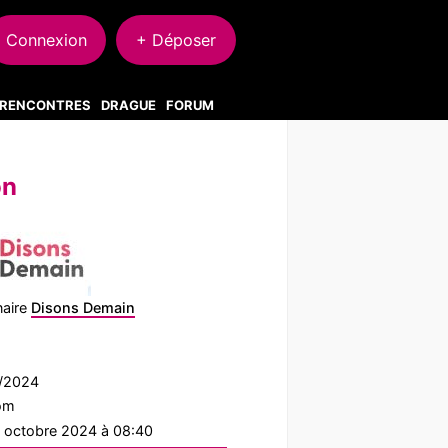
Connexion
+ Déposer
S RENCONTRES
DRAGUE
FORUM
on
naire
Disons Demain
7/2024
com
2 octobre 2024 à 08:40