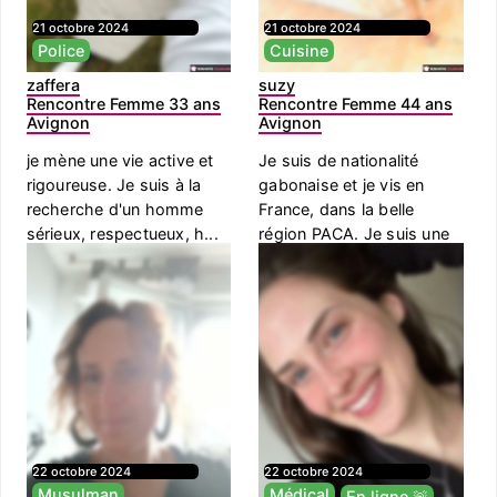
21 octobre 2024
21 octobre 2024
Police
Cuisine
zaffera
suzy
Rencontre Femme 33 ans
Rencontre Femme 44 ans
Avignon
Avignon
je mène une vie active et
Je suis de nationalité
rigoureuse. Je suis à la
gabonaise et je vis en
recherche d'un homme
France, dans la belle
sérieux, respectueux, h...
région PACA. Je suis une
pers...
22 octobre 2024
22 octobre 2024
Musulman
Médical
En ligne 🚨