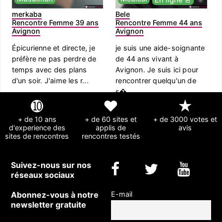
merkaba
Bele
Rencontre Femme 39 ans
Rencontre Femme 44 ans
Avignon
Avignon
Épicurienne et directe, je
je suis une aide-soignante
préfère ne pas perdre de
de 44 ans vivant à
temps avec des plans
Avignon. Je suis ici pour
d'un soir. J'aime les r...
rencontrer quelqu'un de
s�...
➓
❤
★
+ de 10 ans
+ de 60 sites et
+ de 3000 votes et
d'experience des
applis de
avis
sites de rencontres
rencontres testés
Suivez-nous sur nos
réseaux sociaux
Abonnez-vous à notre
E-mail
newsletter gratuite