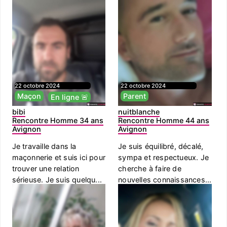
22 octobre 2024
22 octobre 2024
Maçon
Parent
En ligne 🚨
bibi
nuitblanche
Rencontre Homme 34 ans
Rencontre Homme 44 ans
Avignon
Avignon
Je travaille dans la
Je suis équilibré, décalé,
maçonnerie et suis ici pour
sympa et respectueux. Je
trouver une relation
cherche à faire de
sérieuse. Je suis quelqu...
nouvelles connaissances...