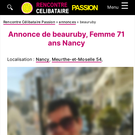
☰
🔍
Menu
Rencontre Célibataire Passion
»
annonces
»
beauruby
Annonce de beauruby, Femme 71
ans Nancy
Localisation :
Nancy
,
Meurthe-et-Moselle 54
,