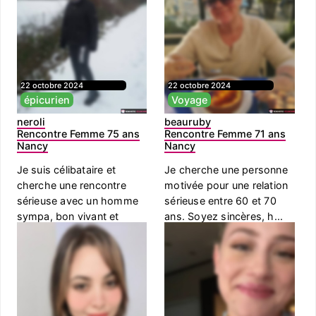
22 octobre 2024
22 octobre 2024
épicurien
Voyage
neroli
beauruby
Rencontre Femme 75 ans
Rencontre Femme 71 ans
Nancy
Nancy
Je suis célibataire et
Je cherche une personne
cherche une rencontre
motivée pour une relation
sérieuse avec un homme
sérieuse entre 60 et 70
sympa, bon vivant et
ans. Soyez sincères, h...
sérieux...