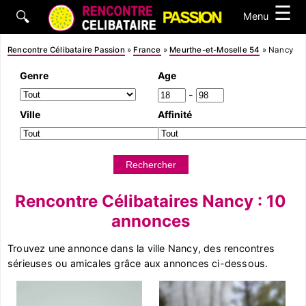
☰
🔍
Menu
Rencontre Célibataire Passion
»
France
»
Meurthe-et-Moselle 54
»
Nancy
Genre
Age
-
Ville
Affinité
Rencontre Célibataires Nancy : 10
annonces
Trouvez une annonce dans la ville Nancy, des rencontres
sérieuses ou amicales grâce aux annonces ci-dessous.