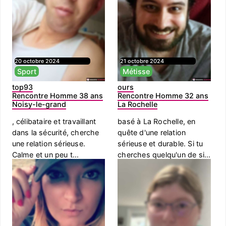
20 octobre 2024
21 octobre 2024
Sport
Métisse
top93
ours
Rencontre Homme 38 ans
Rencontre Homme 32 ans
Noisy-le-grand
La Rochelle
, célibataire et travaillant
basé à La Rochelle, en
dans la sécurité, cherche
quête d'une relation
une relation sérieuse.
sérieuse et durable. Si tu
Calme et un peu t...
cherches quelqu'un de si...