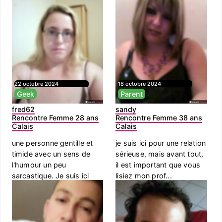
22 octobre 2024
18 octobre 2024
Geek
Parent
fred62
sandy
Rencontre Femme 28 ans
Rencontre Femme 38 ans
Calais
Calais
une personne gentille et
je suis ici pour une relation
timide avec un sens de
sérieuse, mais avant tout,
l'humour un peu
il est important que vous
sarcastique. Je suis ici
lisiez mon prof...
pour renco...