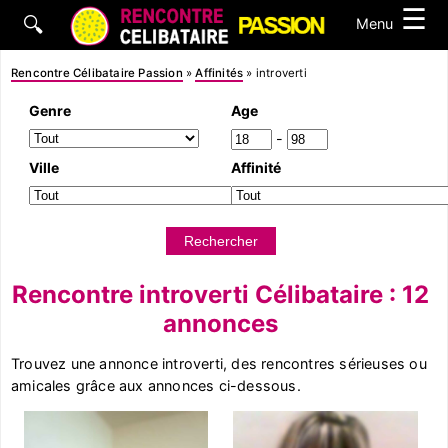
☰
🔍
Menu
Rencontre Célibataire Passion
»
Affinités
»
introverti
Genre
Age
-
Ville
Affinité
Rencontre introverti Célibataire : 12
annonces
Trouvez une annonce introverti, des rencontres sérieuses ou
amicales grâce aux annonces ci-dessous.