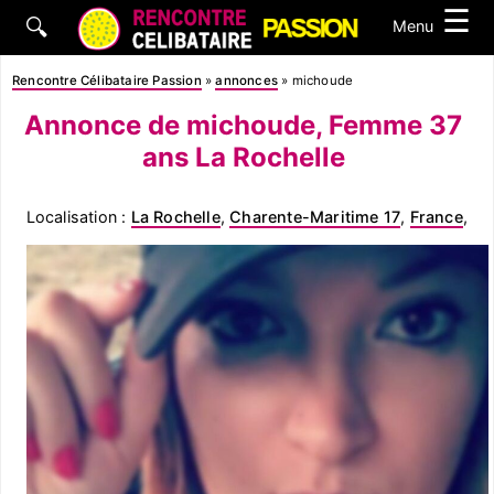
☰
🔍
Menu
Rencontre Célibataire Passion
»
annonces
»
michoude
Annonce de michoude, Femme 37
ans La Rochelle
Localisation :
La Rochelle
,
Charente-Maritime 17
,
France
,