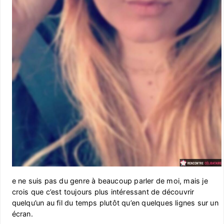
e ne suis pas du genre à beaucoup parler de moi, mais je
crois que c’est toujours plus intéressant de découvrir
quelqu’un au fil du temps plutôt qu’en quelques lignes sur un
écran.