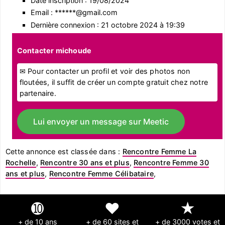
Date inscription : 19/08/2024
Email : ******@gmail.com
Dernière connexion : 21 octobre 2024 à 19:39
Contacter michoude
✉ Pour contacter un profil et voir des photos non
floutées, il suffit de créer un compte gratuit chez notre
partenaire.
Lui envoyer un message sur Meetic
Cette annonce est classée dans :
Rencontre Femme La
Rochelle
,
Rencontre 30 ans et plus
,
Rencontre Femme 30
ans et plus
,
Rencontre Femme Célibataire
,
➓
❤
★
+ de 10 ans
+ de 60 sites et
+ de 3000 votes et