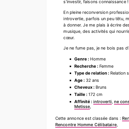
s’investir, faisons connaissance !
En pleine reconversion professio
introvertie, parfois un peu têtu
à donner. Je me plais à écrire d
musique, des activités qui nourr
cœur.
Je ne fume pas, je ne bois pas d’a
Genre :
Homme
Recherche :
Femme
Type de relation :
Relation s
Age :
32 ans
Cheveux :
Bruns
Taille :
172 cm
Affinité :
introverti
,
ne con
Metisse
,
Cette annonce est classée dans :
Re
Rencontre Homme Célibataire
,