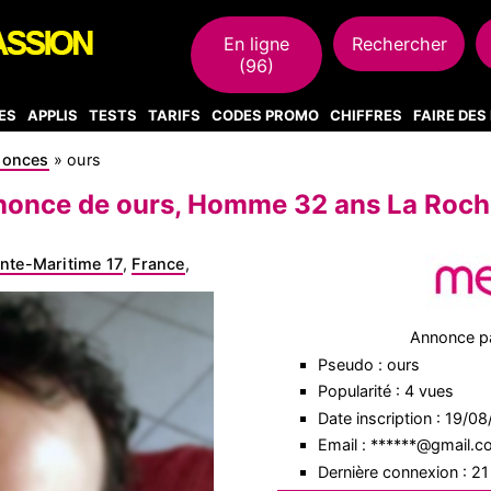
En ligne
Rechercher
(96)
ES
APPLIS
TESTS
TARIFS
CODES PROMO
CHIFFRES
FAIRE DE
nonces
»
ours
once de ours, Homme 32 ans La Roch
nte-Maritime 17
,
France
,
Annonce p
Pseudo : ours
Popularité : 4 vues
Date inscription : 19/0
Email : ******@gmail.
Dernière connexion : 2