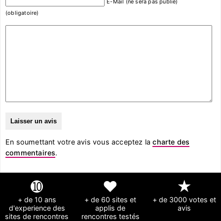
E-Mail (ne sera pas publié)
(obligatoire)
En soumettant votre avis vous acceptez la
charte des
commentaires
.
➓
❤
★
+ de 10 ans
+ de 60 sites et
+ de 3000 votes et
d'experience des
applis de
avis
sites de rencontres
rencontres testés