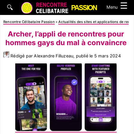
☰
🔍
Menu
Rencontre Célibataire Passion
»
Actualités des sites et applications de renc
Archer, l’appli de rencontres pour
hommes gays du mal à convaincre
Rédigé par Alexandre Filluzeau, publié le
5 mars 2024