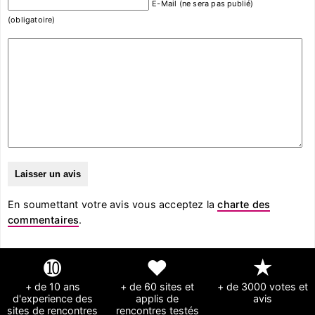
E-Mail (ne sera pas publié)
(obligatoire)
En soumettant votre avis vous acceptez la
charte des
commentaires
.
➓
❤
★
+ de 10 ans
+ de 60 sites et
+ de 3000 votes et
d'experience des
applis de
avis
sites de rencontres
rencontres testés