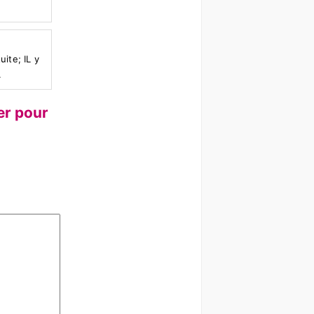
ite; IL y
.
er pour