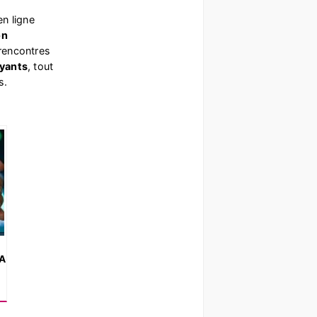
en ligne
on
 rencontres
ayants
, tout
s.
IA