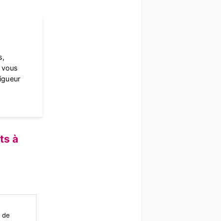
s,
à vous
rigueur
ts à
n de