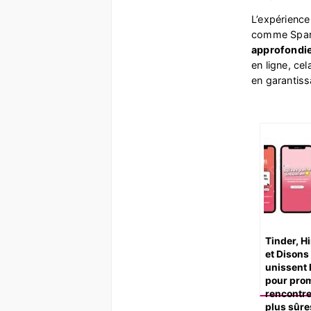
L’expérience
comme Spa
approfondi
en ligne, cela
en garantissa
Tinder, H
et Dison
unissent 
pour pro
rencontre
plus sûre