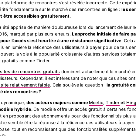
ur plateforme de rencontres s’est révélée incorrecte. Cette expér
érité fondamentale sur le marché des rencontres en ligne :
les se
t être accessibles gratuitement.
a été apprise de manière douloureuse lors du lancement de leur 
016, marqué par plusieurs erreurs.
L’approche initiale de faire p
 pour l’accès s’est heurtée à une résistance significative
. Cela 
s en lumière la réticence des utilisateurs à payer pour de tels se
ouvert la voie à la popularité croissante d’autres services totale
t gratuits comme Tinder.
sites de rencontres gratuits
dominent actuellement le marché e
lisateurs. Cependant, il est intéressant de noter que ces sites on
site relativement faible
. Cela soulève la question :
la gratuité 
ité des rencontres ?
e dynamique,
des acteurs majeurs comme
Meetic
,
Tinder
et
Hin
modèle hybride.
Ce modèle offre un accès gratuit à certaines fonc
ut en proposant des abonnements pour des fonctionnalités plus 
he semble être la réponse à la réticence des utilisateurs à payer 
base, tout en reconnaissant que des fonctionnalités supplémenta
oût.