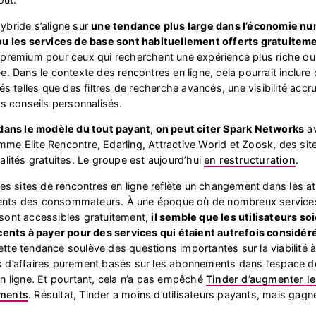
ybride s’aligne sur
une tendance plus large dans l’économie nu
ou les services de base sont habituellement offerts gratuitem
 premium pour ceux qui recherchent une expérience plus riche ou
e. Dans le contexte des rencontres en ligne, cela pourrait inclure
tés telles que des filtres de recherche avancés, une visibilité accr
es conseils personnalisés.
 dans le modèle du tout payant, on peut citer Spark Networks
av
e Elite Rencontre, Edarling, Attractive World et Zoosk, des sit
alités gratuites. Le groupe est aujourd’hui
en restructuration
.
des sites de rencontres en ligne reflète un changement dans les at
nts des consommateurs. À une époque où de nombreux service
sont accessibles gratuitement,
il semble que les utilisateurs so
icents à payer pour des services qui étaient autrefois consid
ette tendance soulève des questions importantes sur la viabilité 
 d’affaires purement basés sur les abonnements dans l’espace d
n ligne. Et pourtant, cela n’a pas empêché
Tinder d’augmenter le
ments
. Résultat, Tinder a moins d’utilisateurs payants, mais gagn