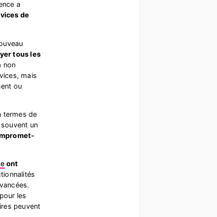
ience a
rvices de
nouveau
ayer tous les
a non
rvices, mais
ment ou
n termes de
t souvent un
compromet-
ge
ont
tionnalités
avancées.
pour les
ires peuvent