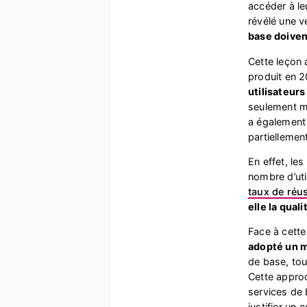
accéder à le
révélé une v
base doiven
Cette leçon 
produit en 2
utilisateurs
seulement mi
a également 
partiellemen
En effet, les
nombre d’uti
taux de réus
elle la qual
Face à cett
adopté un 
de base, to
Cette approc
services de 
justifier un c