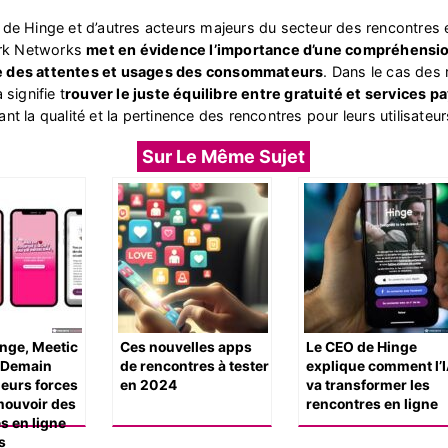
 de Hinge et d’autres acteurs majeurs du secteur des rencontres 
rk Networks
met en évidence l’importance d’une compréhensi
e des attentes et usages des consommateurs
. Dans le cas des
 signifie t
rouver le juste équilibre entre gratuité et services p
nt la qualité et la pertinence des rencontres pour leurs utilisateur
Sur Le Même Sujet
inge, Meetic
Ces nouvelles apps
Le CEO de Hinge
s Demain
de rencontres à tester
explique comment l’
leurs forces
en 2024
va transformer les
mouvoir des
rencontres en ligne
s en ligne
s