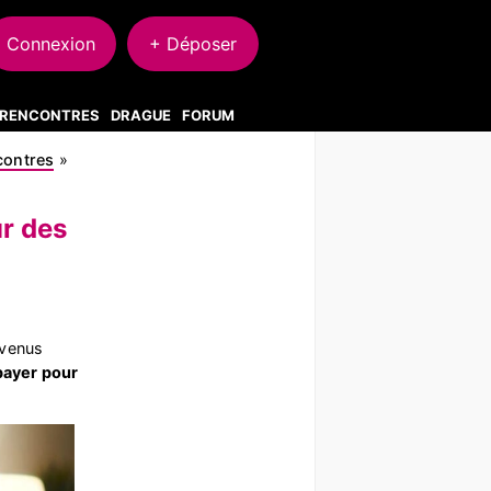
Connexion
+ Déposer
S RENCONTRES
DRAGUE
FORUM
ncontres
»
ur des
venus
 payer pour