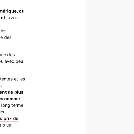
mérique, où
ent
, avec
 des
ue des
ec des
es avec peu
tentes et les
s
ient de plus
érés comme
à long terme
es
s prix de
e plus