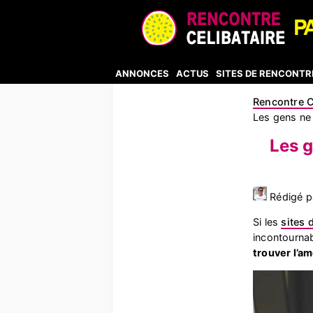
ANNONCES
ACTUS
SITES DE RENCONTR
Rencontre C
Les gens ne 
Les g
Rédigé pa
Si les
sites 
incontournab
trouver l’am