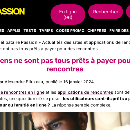
En ligne
Rechercher
(96)
ES
APPLIS
TESTS
TARIFS
CODES PROMO
CHIFFRES
FAIRE DE
élibataire Passion
»
Actualités des sites et applications de re
sont pas tous prêts à payer pour des rencontres
ens ne sont pas tous prêts à payer po
rencontres
r Alexandre Filluzeau, publié le
16 janvier 2024
de rencontres en ligne
et les
applications de rencontres
sont de
les, une question clé se pose :
les utilisateurs sont-ils prêts à
our ou l’amitié en ligne ?
La réponse semble complexe.