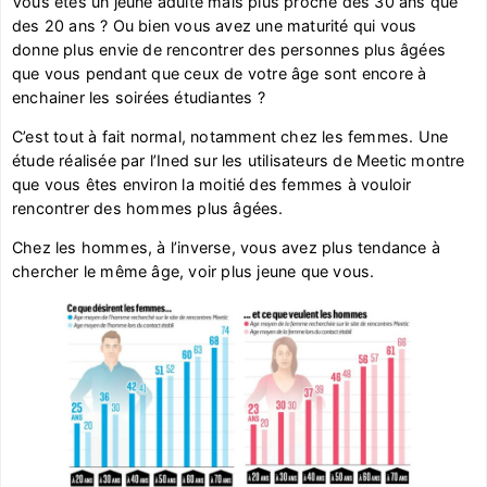
Vous êtes un jeune adulte mais plus proche des 30 ans que
des 20 ans ? Ou bien vous avez une maturité qui vous
donne plus envie de rencontrer des personnes plus âgées
que vous pendant que ceux de votre âge sont encore à
enchainer les soirées étudiantes ?
C’est tout à fait normal, notamment chez les femmes. Une
étude réalisée par l’Ined sur les utilisateurs de Meetic montre
que vous êtes environ la moitié des femmes à vouloir
rencontrer des hommes plus âgées.
Chez les hommes, à l’inverse, vous avez plus tendance à
chercher le même âge, voir plus jeune que vous.