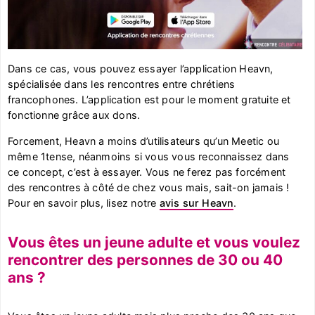
Dans ce cas, vous pouvez essayer l’application Heavn,
spécialisée dans les rencontres entre chrétiens
francophones. L’application est pour le moment gratuite et
fonctionne grâce aux dons.
Forcement, Heavn a moins d’utilisateurs qu’un Meetic ou
même 1tense, néanmoins si vous vous reconnaissez dans
ce concept, c’est à essayer. Vous ne ferez pas forcément
des rencontres à côté de chez vous mais, sait-on jamais !
Pour en savoir plus, lisez notre
avis sur Heavn
.
Vous êtes un jeune adulte et vous voulez
rencontrer des personnes de 30 ou 40
ans ?