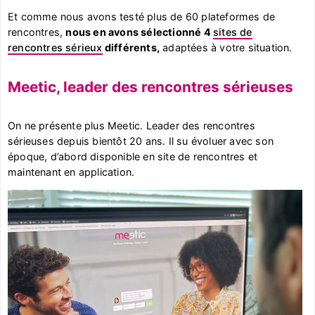
Et comme nous avons testé plus de 60 plateformes de
rencontres,
nous en avons sélectionné 4
sites de
rencontres sérieux
différents,
adaptées à votre situation.
Meetic, leader des rencontres sérieuses
On ne présente plus Meetic. Leader des rencontres
sérieuses depuis bientôt 20 ans. Il su évoluer avec son
époque, d’abord disponible en site de rencontres et
maintenant en application.