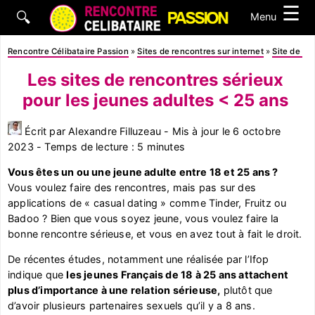
☰
🔍
Menu
Rencontre Célibataire Passion
»
Sites de rencontres sur internet
»
Site de re
Les sites de rencontres sérieux
pour les jeunes adultes < 25 ans
Écrit par Alexandre Filluzeau - Mis à jour le 6 octobre
2023 - Temps de lecture : 5 minutes
Vous êtes un ou une jeune adulte entre 18 et 25 ans ?
Vous voulez faire des rencontres, mais pas sur des
applications de « casual dating » comme Tinder, Fruitz ou
Badoo ? Bien que vous soyez jeune, vous voulez faire la
bonne rencontre sérieuse, et vous en avez tout à fait le droit.
De récentes études, notamment une réalisée par l’Ifop
indique que
les jeunes Français de 18 à 25 ans attachent
plus d’importance à une relation sérieuse,
plutôt que
d’avoir plusieurs partenaires sexuels qu’il y a 8 ans.