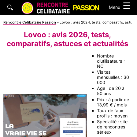
☰
🔍
Menu
Rencontre Célibataire Passion
»
Lovoo : avis 2024, tests, comparatifs, astuce
Lovoo : avis 2026, tests,
comparatifs, astuces et actualités
Nombre
d’utilisateurs :
NC
Visites
mensuelles : 30
000
Age : de 20 à
50 ans
Prix : à partir de
13,99 € / mois
Taux de faux
profils : moyen
Spécialité : site
de rencontres
sérieux