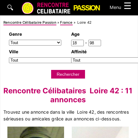
☰
🔍
Menu
Rencontre Célibataire Passion
»
France
»
Loire 42
Genre
Age
-
Ville
Affinité
Rencontre Célibataires Loire 42 : 11
annonces
Trouvez une annonce dans la ville Loire 42, des rencontres
sérieuses ou amicales grâce aux annonces ci-dessous.