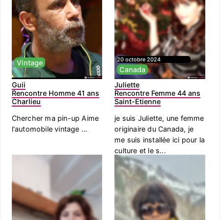
20 octobre 2024
Vintage
Canada
Guii
Juliette
Rencontre Homme 41 ans
Rencontre Femme 44 ans
Charlieu
Saint-Etienne
Chercher ma pin-up Aime
je suis Juliette, une femme
l'automobile vintage ...
originaire du Canada, je
me suis installée ici pour la
culture et le s...