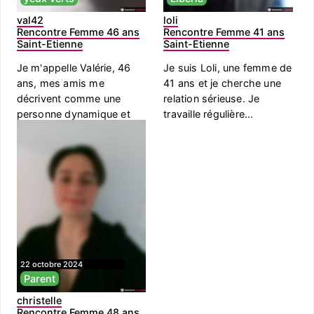
val42
loli
Rencontre Femme 46 ans
Rencontre Femme 41 ans
Saint-Etienne
Saint-Etienne
Je m'appelle Valérie, 46
Je suis Loli, une femme de
ans, mes amis me
41 ans et je cherche une
décrivent comme une
relation sérieuse. Je
personne dynamique et
travaille régulière...
positive, et ...
22 octobre 2024
Parent
christelle
Rencontre Femme 48 ans