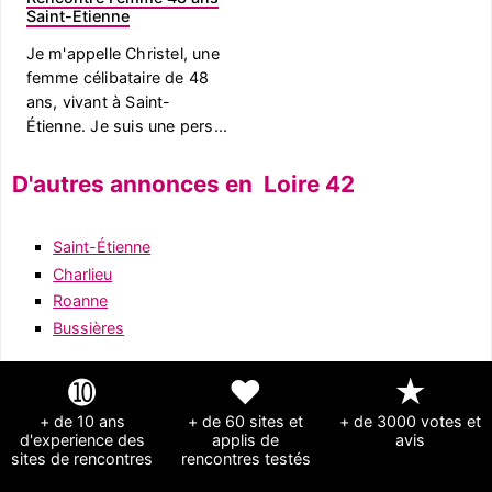
Saint-Etienne
Je m'appelle Christel, une
femme célibataire de 48
ans, vivant à Saint-
Étienne. Je suis une pers...
D'autres annonces en Loire 42
Saint-Étienne
Charlieu
Roanne
Bussières
➓
❤
★
+ de 10 ans
+ de 60 sites et
+ de 3000 votes et
d'experience des
applis de
avis
sites de rencontres
rencontres testés