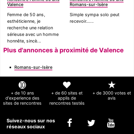
Valence
Romans-sur-Isère
Femme de 50 ans,
Simple sympa solo peut
esthéticienne, je
recevoir......
recherche une relation
sérieuse avec un homme
honnête, sincè...
Plus d'annonces à proximité de Valence
Romans-sur-Isère
➓
❤
★
+ de 10 ans
+ de 60 sites et
+ de 3000 votes et
d'experience des
applis de
avis
sites de rencontres
rencontres testés
Suivez-nous sur nos
réseaux sociaux