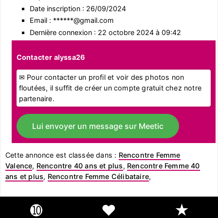
Date inscription : 26/09/2024
Email : ******@gmail.com
Dernière connexion : 22 octobre 2024 à 09:42
Contacter alyssa26
✉ Pour contacter un profil et voir des photos non
floutées, il suffit de créer un compte gratuit chez notre
partenaire.
Lui envoyer un message sur Meetic
Cette annonce est classée dans :
Rencontre Femme
Valence
,
Rencontre 40 ans et plus
,
Rencontre Femme 40
ans et plus
,
Rencontre Femme Célibataire
,
➓
❤
★