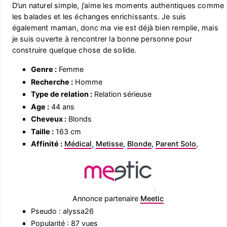
D’un naturel simple, j’aime les moments authentiques comme
les balades et les échanges enrichissants. Je suis
également maman, donc ma vie est déjà bien remplie, mais
je suis ouverte à rencontrer la bonne personne pour
construire quelque chose de solide.
Genre :
Femme
Recherche :
Homme
Type de relation :
Relation sérieuse
Age :
44 ans
Cheveux :
Blonds
Taille :
163 cm
Affinité :
Médical
,
Metisse
,
Blonde
,
Parent Solo
,
Annonce partenaire
Meetic
Pseudo : alyssa26
Popularité : 87 vues