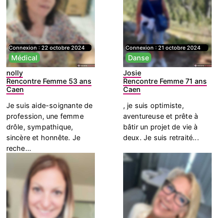
Connexion :
22 octobre 2024
Connexion :
21 octobre 2024
Médical
Danse
nolly
Josie
Rencontre Femme 53 ans
Rencontre Femme 71 ans
Caen
Caen
Je suis aide-soignante de
, je suis optimiste,
profession, une femme
aventureuse et prête à
drôle, sympathique,
bâtir un projet de vie à
sincère et honnête. Je
deux. Je suis retraité...
reche...