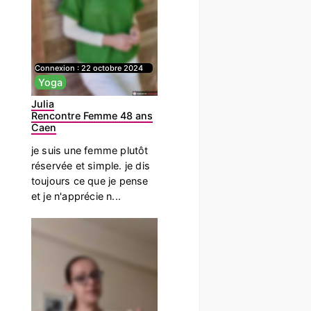
Connexion :
22 octobre 2024
Yoga
Julia
Rencontre Femme 48 ans
Caen
je suis une femme plutôt
réservée et simple. je dis
toujours ce que je pense
et je n'apprécie n...