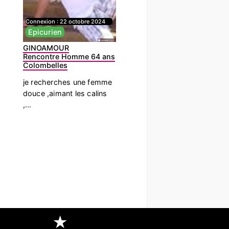
Connexion :
22 octobre 2024
Epicurien
GINOAMOUR
Rencontre Homme 64 ans
Colombelles
je recherches une femme
douce ,aimant les calins
,...
★