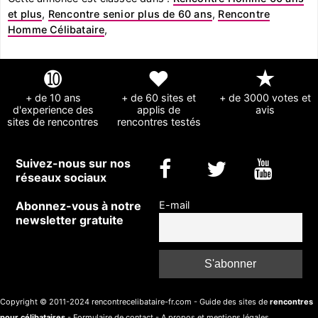
et plus
,
Rencontre senior plus de 60 ans
,
Rencontre
Homme Célibataire
,
➓
❤
★
+ de 10 ans
+ de 60 sites et
+ de 3000 votes et
d'experience des
applis de
avis
sites de rencontres
rencontres testés
Suivez-nous sur nos
réseaux sociaux
Abonnez-vous à notre
E-mail
newsletter gratuite
Copyright © 2011-2024 rencontrecelibataire-fr.com - Guide des sites de
rencontres
pour célibataires
-
Formulaire de contact
-
A propos et mentions légales