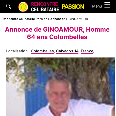
☰
🔍
Menu
Rencontre Célibataire Passion
»
annonces
»
GINOAMOUR
Annonce de GINOAMOUR, Homme
64 ans Colombelles
Localisation :
Colombelles
,
Calvados 14
,
France
,