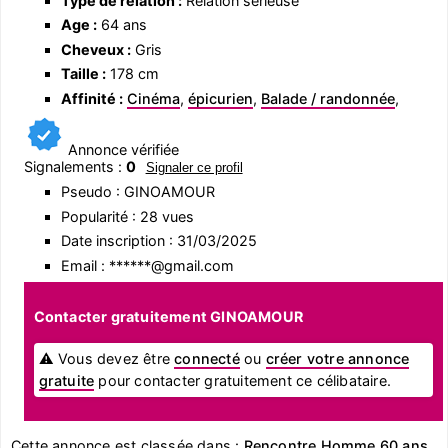
Type de relation :
Relation sérieuse
Age :
64 ans
Cheveux :
Gris
Taille :
178 cm
Affinité :
Cinéma
,
épicurien
,
Balade / randonnée
,
Annonce vérifiée
Signalements :
0
Signaler ce profil
Pseudo : GINOAMOUR
Popularité : 28 vues
Date inscription : 31/03/2025
Email : ******@gmail.com
Contacter gratuitement GINOAMOUR
⚠ Vous devez être
connecté
ou
créer votre annonce
gratuite
pour contacter gratuitement ce célibataire.
Cette annonce est classée dans :
Rencontre Homme 60 ans