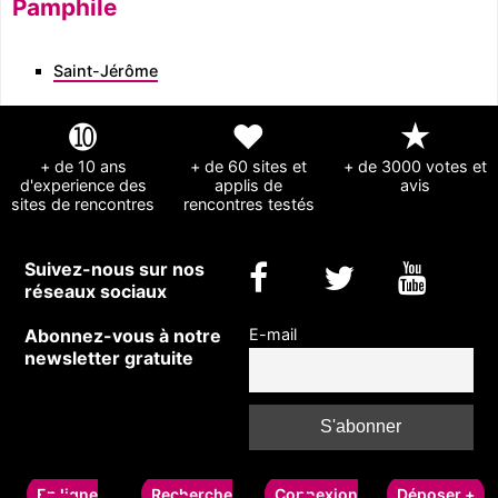
Pamphile
Saint-Jérôme
➓
❤
★
+ de 10 ans
+ de 60 sites et
+ de 3000 votes et
d'experience des
applis de
avis
sites de rencontres
rencontres testés
Suivez-nous sur nos
réseaux sociaux
Abonnez-vous à notre
E-mail
newsletter gratuite
Copyright © 2011-2024 rencontrecelibataire-fr.com - Guide des sites de
rencontres
En ligne
Recherche
Connexion
Déposer +