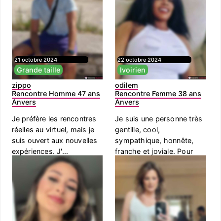
21 octobre 2024
22 octobre 2024
Grande taille
Ivoirien
zippo
odilem
Rencontre Homme 47 ans
Rencontre Femme 38 ans
Anvers
Anvers
Je préfère les rencontres
Je suis une personne très
réelles au virtuel, mais je
gentille, cool,
suis ouvert aux nouvelles
sympathique, honnête,
expériences. J'...
franche et joviale. Pour
ceux...