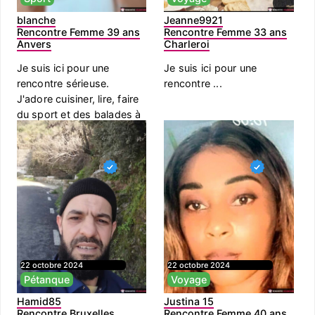
blanche
Jeanne9921
Rencontre Femme 39 ans
Rencontre Femme 33 ans
Anvers
Charleroi
Je suis ici pour une
Je suis ici pour une
rencontre sérieuse.
rencontre ...
J'adore cuisiner, lire, faire
du sport et des balades à
...
22 octobre 2024
22 octobre 2024
Pétanque
Voyage
Hamid85
Justina 15
Rencontre Bruxelles
Rencontre Femme 40 ans