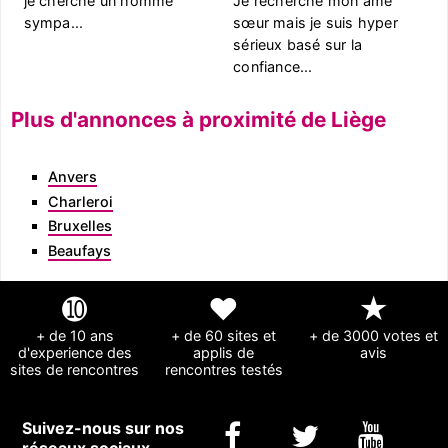
je cherche un homme
Je recherche mon âme
sympa...
sœur mais je suis hyper
sérieux basé sur la
confiance...
Plus d'annonces à proximité de Liège
Anvers
Charleroi
Bruxelles
Beaufays
➓
❤
★
+ de 10 ans
+ de 60 sites et
+ de 3000 votes et
d'experience des
applis de
avis
sites de rencontres
rencontres testés
Suivez-nous sur nos