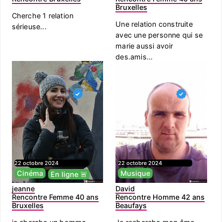
Bruxelles
Cherche 1 relation
Une relation construite
sérieuse...
avec une personne qui se
marie aussi avoir
des.amis...
22 octobre 2024
22 octobre 2024
Cinéma
Musique
En ligne 🚨
jeanne
David
Rencontre Femme 40 ans
Rencontre Homme 42 ans
Bruxelles
Beaufays