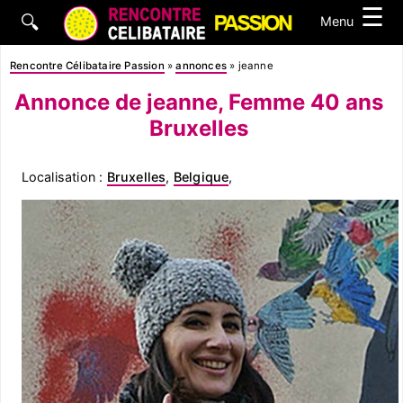
☰
🔍
Menu
Rencontre Célibataire Passion
»
annonces
»
jeanne
Annonce de jeanne, Femme 40 ans
Bruxelles
Localisation :
Bruxelles
,
Belgique
,