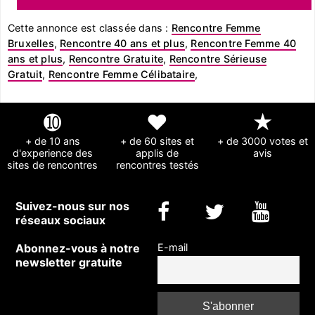
Cette annonce est classée dans :
Rencontre Femme
Bruxelles
,
Rencontre 40 ans et plus
,
Rencontre Femme 40
ans et plus
,
Rencontre Gratuite
,
Rencontre Sérieuse
Gratuit
,
Rencontre Femme Célibataire
,
➓
❤
★
+ de 10 ans
+ de 60 sites et
+ de 3000 votes et
d'experience des
applis de
avis
sites de rencontres
rencontres testés
Suivez-nous sur nos
réseaux sociaux
Abonnez-vous à notre
E-mail
newsletter gratuite