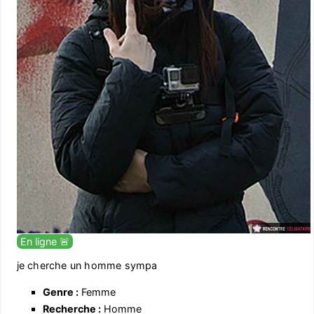
En ligne 🚨
je cherche un homme sympa
Genre :
Femme
Recherche :
Homme