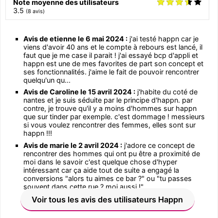
Note moyenne des utilisateurs
3.5
(
8
avis)
Avis de etienne le 6 mai 2024 :
j'ai testé happn car je
viens d'avoir 40 ans et le compte à rebours est lancé, il
faut que je me case il parait ! j'ai essayé bcp d'appli et
happn est une de mes favorites de part son concept et
ses fonctionnalités. j'aime le fait de pouvoir rencontrer
quelqu'un qu...
Avis de Caroline le 15 avril 2024 :
j'habite du coté de
nantes et je suis séduite par le principe d'happn. par
contre, je trouve qu'il y a moins d'hommes sur happn
que sur tinder par exemple. c'est dommage ! messieurs
si vous voulez rencontrer des femmes, elles sont sur
happn !!!
Avis de marie le 2 avril 2024 :
j'adore ce concept de
rencontrer des hommes qui ont pu être a proximité de
moi dans le savoir c'est quelque chose d'hyper
intéressant car ça aide tout de suite a engagé la
conversions "alors tu aimes ce bar ?" ou "tu passes
souvent dans cette rue ? moi aussi !"...
Voir tous les avis des utilisateurs Happn