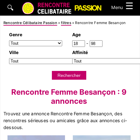
☰
🔍
Menu
Rencontre Célibataire Passion
»
filtres
»
Rencontre Femme Besançon
Genre
Age
-
Ville
Affinité
Rencontre Femme Besançon : 9
annonces
Trouvez une annonce Rencontre Femme Besançon, des
rencontres sérieuses ou amicales grâce aux annonces ci-
dessous.