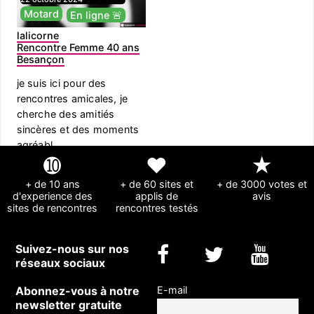
Motard
En ligne 🚨
lalicorne
Rencontre Femme 40 ans
Besançon
je suis ici pour des
rencontres amicales, je
cherche des amitiés
sincères et des moments
agréabl...
➓
❤
★
+ de 10 ans
+ de 60 sites et
+ de 3000 votes et
d'experience des
applis de
avis
sites de rencontres
rencontres testés
Suivez-nous sur nos
réseaux sociaux
Abonnez-vous à notre
E-mail
newsletter gratuite