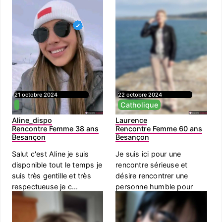
21 octobre 2024
22 octobre 2024
Catholique
Aline_dispo
Laurence
Rencontre Femme 38 ans
Rencontre Femme 60 ans
Besançon
Besançon
Salut c'est Aline je suis
Je suis ici pour une
disponible tout le temps je
rencontre sérieuse et
suis très gentille et très
désire rencontrer une
respectueuse je c...
personne humble pour
une relatio...