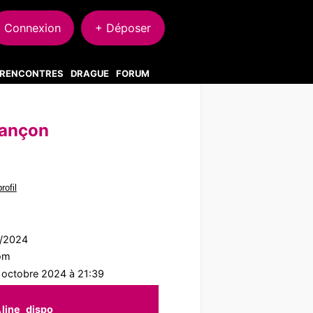
Connexion
+ Déposer
S RENCONTRES
DRAGUE
FORUM
sançon
rofil
9/2024
com
1 octobre 2024 à 21:39
line_dispo