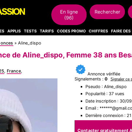
En ligne
Rechercher
(96)
ES
APPLIS
TESTS
TARIFS
CODES PROMO
CHIFFRES
FAIRE DE
nonces
»
Aline_dispo
ce de Aline_dispo, Femme 38 ans Be
25
,
France
,
Annonce vérifiée
Signalements :
0
Signaler ce p
Pseudo : Aline_dispo
Popularité : 37 vues
Date inscription : 30/0
Email : ******@gmail.
Dernière connexion : 2
Contacter gratuitement A