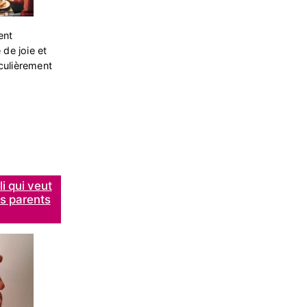
ent
de joie et
iculièrement
li qui veut
es parents