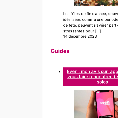
Les fêtes de fin d’année, souv
idéalisées comme une période 
de fête, peuvent s’avérer part
stressantes pour […]
14 décembre 2023
Guides
Even : mon avis sur l’app
vous faire rencontrer d
solos