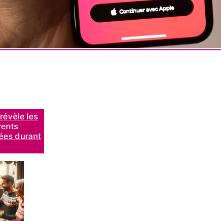
révèle les
rents
ées durant