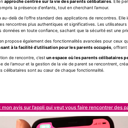
son
approche centrée sur la vie des parents célibataires
. Elle p
compris la présence d’enfants, tout en cherchant l’amour.
 au-delà de l’offre standard des applications de rencontres. Ell
des rencontres plus authentiques et significatives. Les utilisateurs
es données en toute confiance, sachant que la sécurité est une pri
en propose également des fonctionnalités avancées pour ceux qui 
sant à la facilité d’utilisation pour les parents occupés
, offrant
ion de rencontre, c’est
un espace où les parents célibataires p
che de l’amour et la gestion de la vie de parent se rencontrent, c
s célibataires sont au cœur de chaque fonctionnalité.
: mon avis sur l’appli qui veut vous faire rencontrer des p