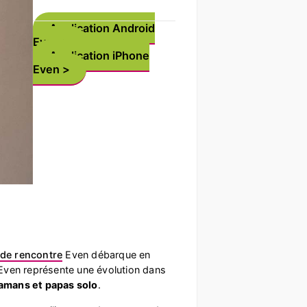
Application Android
Even
Application iPhone
Even
 de rencontre
Even débarque en
ven représente une évolution dans
amans et papas solo
.