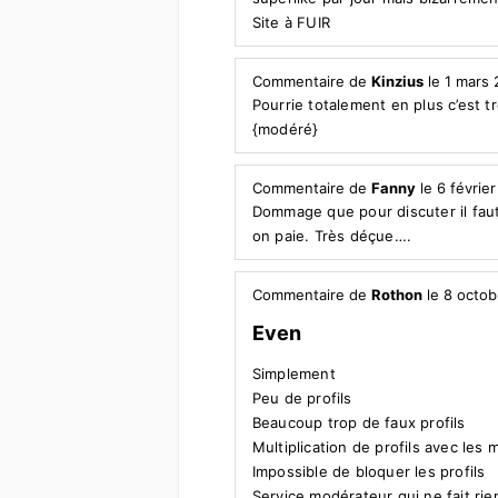
Site à FUIR
Commentaire de
Kinzius
le 1 mars 
Pourrie totalement en plus c’est t
{modéré}
Commentaire de
Fanny
le 6 févrie
Dommage que pour discuter il faut 
on paie. Très déçue….
Commentaire de
Rothon
le 8 octob
Even
Simplement
Peu de profils
Beaucoup trop de faux profils
Multiplication de profils avec le
Impossible de bloquer les profils
Service modérateur qui ne fait rie