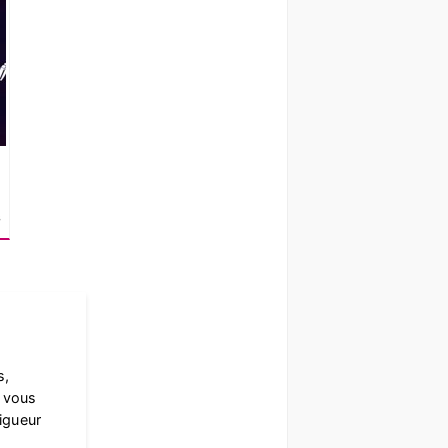
s
s,
à vous
rigueur