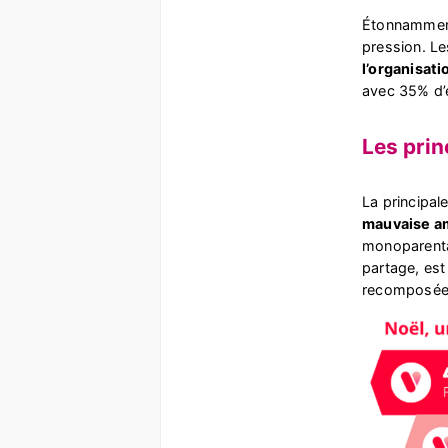
Étonnamment
pression. Le
l’organisat
avec 35% d’e
Les prin
La principal
mauvaise a
monoparent
partage, est
recomposée