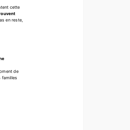
tent cette
trouvent
as en reste,
une
moment de
 familles