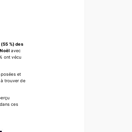
é (55 %) des
 Noël
avec
 % ont vécu
omposées et
 à trouver de
perçu
 dans ces