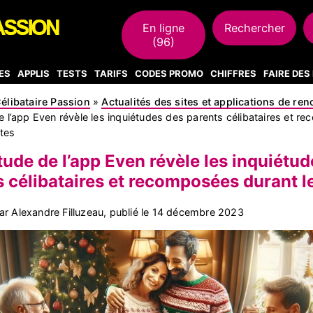
En ligne
Rechercher
(96)
ES
APPLIS
TESTS
TARIFS
CODES PROMO
CHIFFRES
FAIRE DE
élibataire Passion
»
Actualités des sites et applications de re
 l’app Even révèle les inquiétudes des parents célibataires et 
êtes
ude de l’app Even révèle les inquiétu
 célibataires et recomposées durant l
r Alexandre Filluzeau, publié le
14 décembre 2023