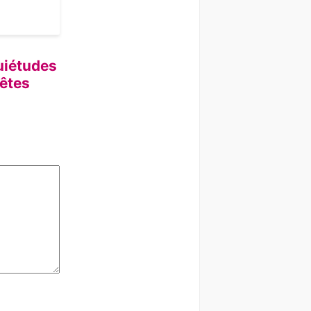
quiétudes
fêtes