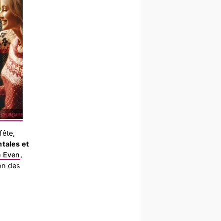
fête,
tales et
e Even
,
ion des