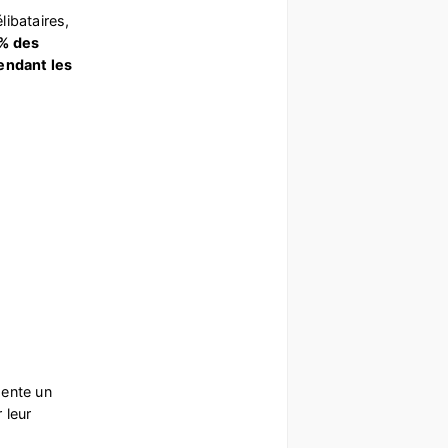
libataires,
% des
endant les
sente un
 leur