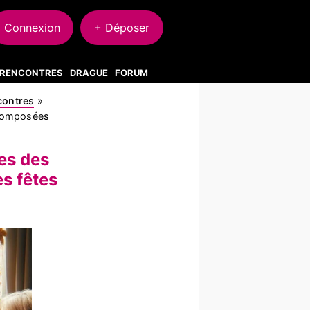
Connexion
+ Déposer
S RENCONTRES
DRAGUE
FORUM
ncontres
»
recomposées
des des
es fêtes