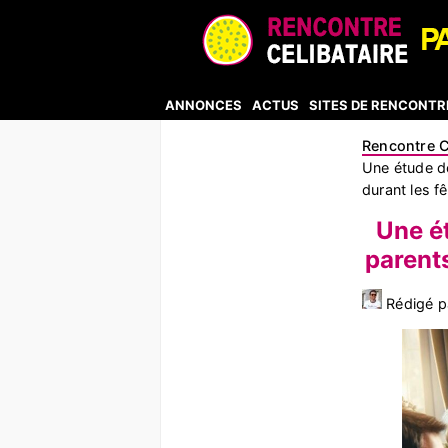
ANNONCES
ACTUS
SITES DE RENCONTR
Rencontre C
Une étude de
durant les f
Une ét
parents
Rédigé pa