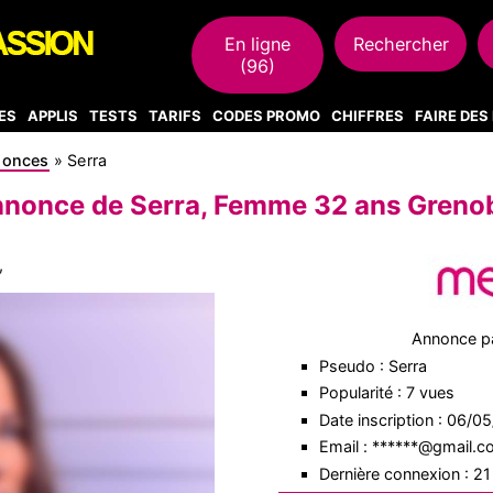
En ligne
Rechercher
(96)
ES
APPLIS
TESTS
TARIFS
CODES PROMO
CHIFFRES
FAIRE DE
nonces
»
Serra
nonce de Serra, Femme 32 ans Greno
,
Annonce p
Pseudo : Serra
Popularité : 7 vues
Date inscription : 06/0
Email : ******@gmail.
Dernière connexion : 2