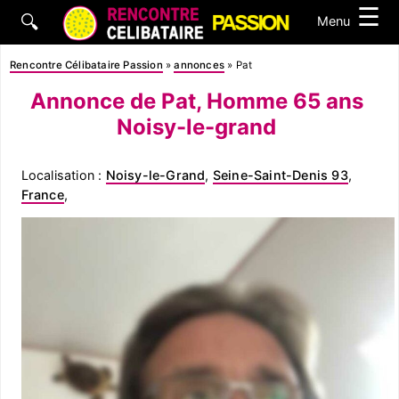
☰
🔍
Menu
Rencontre Célibataire Passion
»
annonces
»
Pat
Annonce de Pat, Homme 65 ans
Noisy-le-grand
Localisation :
Noisy-le-Grand
,
Seine-Saint-Denis 93
,
France
,