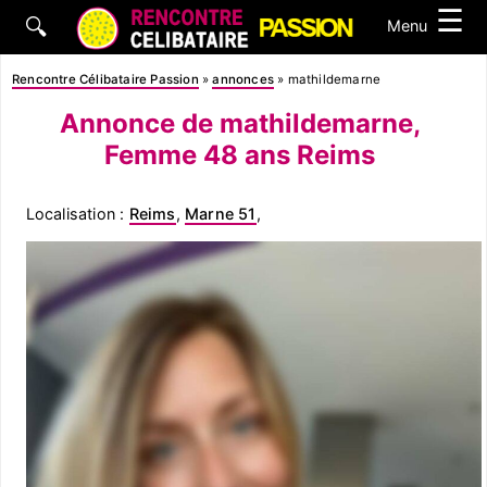
☰
🔍
Menu
Rencontre Célibataire Passion
»
annonces
»
mathildemarne
Annonce de mathildemarne,
Femme 48 ans Reims
Localisation :
Reims
,
Marne 51
,