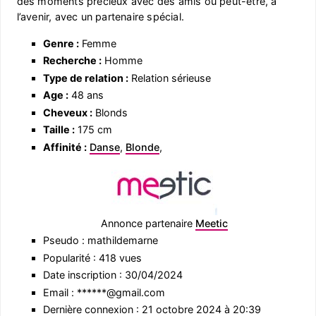
des moments précieux avec des amis ou peut-être, à
l’avenir, avec un partenaire spécial.
Genre :
Femme
Recherche :
Homme
Type de relation :
Relation sérieuse
Age :
48 ans
Cheveux :
Blonds
Taille :
175 cm
Affinité :
Danse
,
Blonde
,
Annonce partenaire
Meetic
Pseudo : mathildemarne
Popularité : 418 vues
Date inscription : 30/04/2024
Email : ******@gmail.com
Dernière connexion : 21 octobre 2024 à 20:39