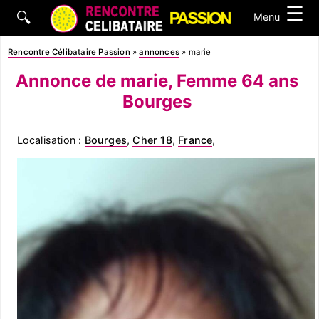
☰
🔍
Menu
Rencontre Célibataire Passion
»
annonces
»
marie
Annonce de marie, Femme 64 ans
Bourges
Localisation :
Bourges
,
Cher 18
,
France
,